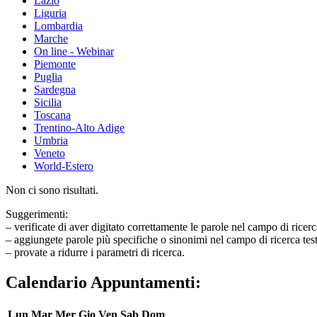
Lazio
Liguria
Lombardia
Marche
On line - Webinar
Piemonte
Puglia
Sardegna
Sicilia
Toscana
Trentino-Alto Adige
Umbria
Veneto
World-Estero
Non ci sono risultati.
Suggerimenti:
– verificate di aver digitato correttamente le parole nel campo di ricerc
– aggiungete parole più specifiche o sinonimi nel campo di ricerca tes
– provate a ridurre i parametri di ricerca.
Calendario Appuntamenti:
Lun
Mar
Mer
Gio
Ven
Sab
Dom