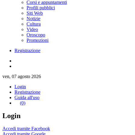
Corsi e appuntamenti
Profili pubblici
Siti Web
Notizie
Cultura
Video
Oroscopo
Promozioni
Registrazione
ven, 07 agosto 2026
Login
Registrazione
Guida all'uso
(0)
Login
Accedi tramite Facebook
Accedi tramite Google