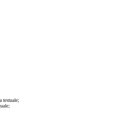
a testuale;
tuale;