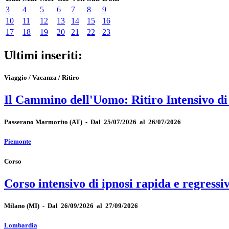
3
4
5
6
7
8
9
10
11
12
13
14
15
16
17
18
19
20
21
22
23
Ultimi inseriti:
Viaggio / Vacanza / Ritiro
Il Cammino dell'Uomo: Ritiro Intensivo d
Passerano Marmorito
(AT)
-
Dal 25/07/2026 al 26/07/2026
Piemonte
Corso
Corso intensivo di ipnosi rapida e regressi
Milano
(MI)
-
Dal 26/09/2026 al 27/09/2026
Lombardia