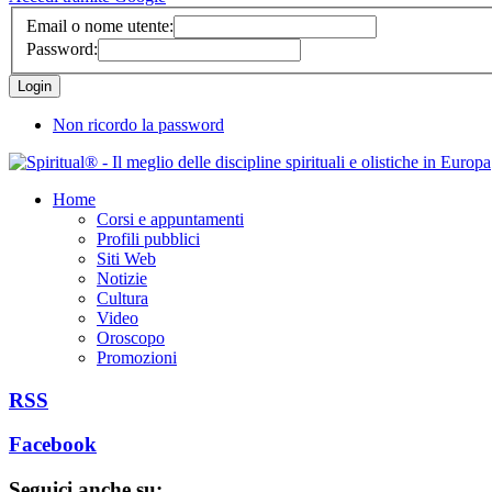
Email o nome utente:
Password:
Non ricordo la password
Home
Corsi e appuntamenti
Profili pubblici
Siti Web
Notizie
Cultura
Video
Oroscopo
Promozioni
RSS
Facebook
Seguici anche su: