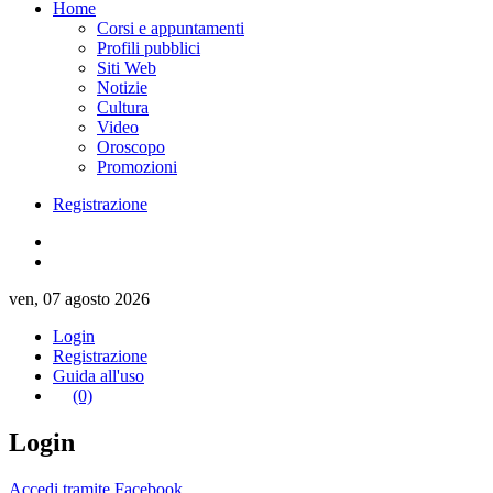
Home
Corsi e appuntamenti
Profili pubblici
Siti Web
Notizie
Cultura
Video
Oroscopo
Promozioni
Registrazione
ven, 07 agosto 2026
Login
Registrazione
Guida all'uso
(0)
Login
Accedi tramite Facebook