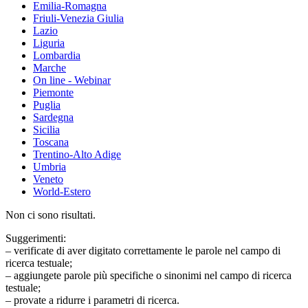
Emilia-Romagna
Friuli-Venezia Giulia
Lazio
Liguria
Lombardia
Marche
On line - Webinar
Piemonte
Puglia
Sardegna
Sicilia
Toscana
Trentino-Alto Adige
Umbria
Veneto
World-Estero
Non ci sono risultati.
Suggerimenti:
– verificate di aver digitato correttamente le parole nel campo di
ricerca testuale;
– aggiungete parole più specifiche o sinonimi nel campo di ricerca
testuale;
– provate a ridurre i parametri di ricerca.