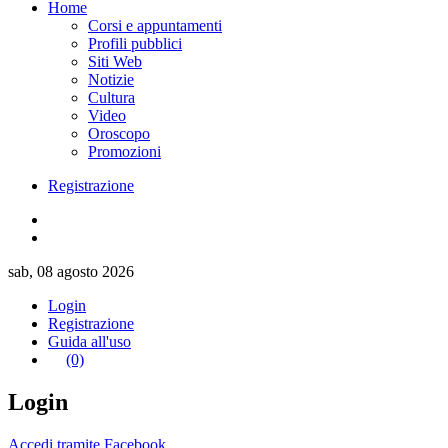
Home
Corsi e appuntamenti
Profili pubblici
Siti Web
Notizie
Cultura
Video
Oroscopo
Promozioni
Registrazione
sab, 08 agosto 2026
Login
Registrazione
Guida all'uso
(0)
Login
Accedi tramite Facebook