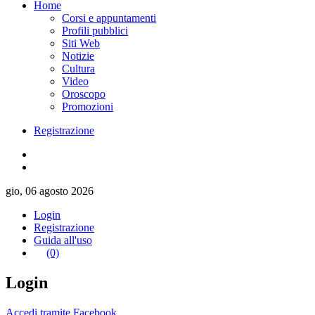
Home
Corsi e appuntamenti
Profili pubblici
Siti Web
Notizie
Cultura
Video
Oroscopo
Promozioni
Registrazione
gio, 06 agosto 2026
Login
Registrazione
Guida all'uso
(0)
Login
Accedi tramite Facebook