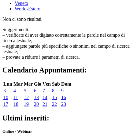
Veneto
World-Estero
Non ci sono risultati.
Suggerimenti:
– verificate di aver digitato correttamente le parole nel campo di
ricerca testuale;
– aggiungete parole più specifiche o sinonimi nel campo di ricerca
testuale;
– provate a ridurre i parametri di ricerca.
Calendario Appuntamenti:
Lun
Mar
Mer
Gio
Ven
Sab
Dom
3
4
5
6
7
8
9
10
11
12
13
14
15
16
17
18
19
20
21
22
23
Ultimi inseriti:
Online - Webinar