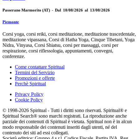
Passerano Marmorito
(AT)
-
Dal 10/08/2026 al 13/08/2026
Piemonte
Corsi yoga, corsi reiki, corsi meditazione, meditazione trascedentale,
meditazione vipassana, Corsi di Hatha Yoga, Cinque Tibetani, Yoga
Nidra, Vinyasa, Corsi Shiatsu, corsi per massaggi, corsi per
respirazione, corsi riflessologia, appuntamenti, convegni,
conferenze.
Come contattare Spiritual
Termini del Servizio
Promozioni e offerte
Perchè Spiritual
Privacy Policy
Cookie Policy
© 1998-2026 Spiritual - Tutti i diritti sono riservati. Spiritual® e
Spiritual Search® sono marchi registrati. La riproduzione anche
parziale dei contenuti di Spiritual è vietata. Spiritual non è in alcun
modo responsabile dei contenuti inseriti dagli utenti, né del
contenuto dei siti ad essi collegati.
Società editrice: Gruppo 4 s.r.l. Codice Fiscale, Partita IVA, Reg.