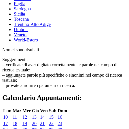
Puglia
Sardegna
Sicilia
Toscana
Trentino-Alto Adige
Umbria
Veneto
World-Estero
Non ci sono risultati.
Suggerimenti:
– verificate di aver digitato correttamente le parole nel campo di
ricerca testuale;
– aggiungete parole più specifiche o sinonimi nel campo di ricerca
testuale;
– provate a ridurre i parametri di ricerca.
Calendario Appuntamenti:
Lun
Mar
Mer
Gio
Ven
Sab
Dom
10
11
12
13
14
15
16
17
18
19
20
21
22
23