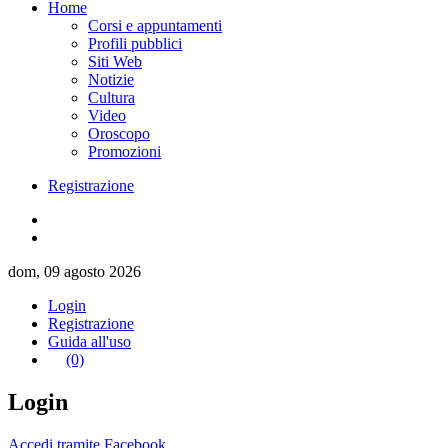
Home
Corsi e appuntamenti
Profili pubblici
Siti Web
Notizie
Cultura
Video
Oroscopo
Promozioni
Registrazione
dom, 09 agosto 2026
Login
Registrazione
Guida all'uso
(0)
Login
Accedi tramite Facebook