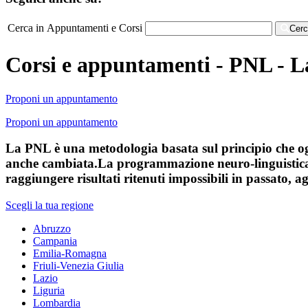
Cerca in Appuntamenti e Corsi
Cer
Corsi e appuntamenti - PNL - L
Proponi un appuntamento
Proponi un appuntamento
La PNL è una metodologia basata sul principio che og
anche cambiata.La programmazione neuro-linguistica è
raggiungere risultati ritenuti impossibili in passato,
Scegli la tua regione
Abruzzo
Campania
Emilia-Romagna
Friuli-Venezia Giulia
Lazio
Liguria
Lombardia