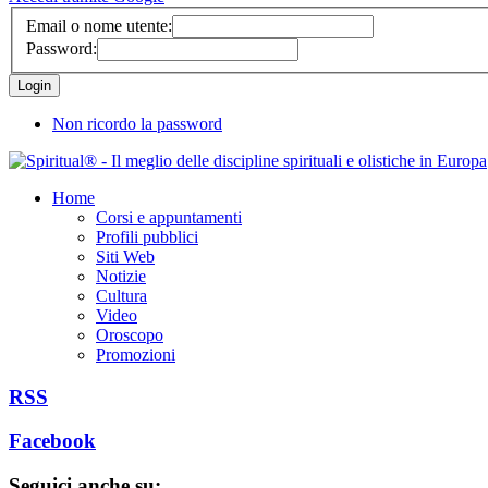
Email o nome utente:
Password:
Non ricordo la password
Home
Corsi e appuntamenti
Profili pubblici
Siti Web
Notizie
Cultura
Video
Oroscopo
Promozioni
RSS
Facebook
Seguici anche su: