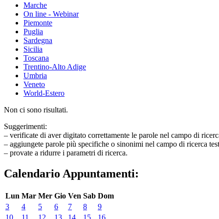
Marche
On line - Webinar
Piemonte
Puglia
Sardegna
Sicilia
Toscana
Trentino-Alto Adige
Umbria
Veneto
World-Estero
Non ci sono risultati.
Suggerimenti:
– verificate di aver digitato correttamente le parole nel campo di ricerc
– aggiungete parole più specifiche o sinonimi nel campo di ricerca tes
– provate a ridurre i parametri di ricerca.
Calendario Appuntamenti:
Lun
Mar
Mer
Gio
Ven
Sab
Dom
3
4
5
6
7
8
9
10
11
12
13
14
15
16