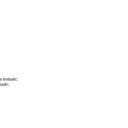
a testuale;
tuale;