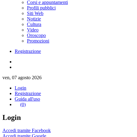
Corsi e appuntamenti
Profili pubblici
Siti Web
Notizie
Cultura
Video
Oroscopo
Promozioni
Registrazione
ven, 07 agosto 2026
Login
Registrazione
Guida all'uso
(0)
Login
Accedi tramite Facebook
Accedi tramite Google