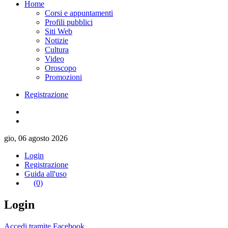
Home
Corsi e appuntamenti
Profili pubblici
Siti Web
Notizie
Cultura
Video
Oroscopo
Promozioni
Registrazione
gio, 06 agosto 2026
Login
Registrazione
Guida all'uso
(0)
Login
Accedi tramite Facebook