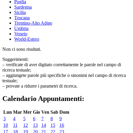
Puglia
Sardegna
Sicilia
Toscana
Trentino-Alto Adige
Umbria
Veneto
World-Estero
Non ci sono risultati.
Suggerimenti:
– verificate di aver digitato correttamente le parole nel campo di
ricerca testuale;
– aggiungete parole più specifiche o sinonimi nel campo di ricerca
testuale;
– provate a ridurre i parametri di ricerca.
Calendario Appuntamenti:
Lun
Mar
Mer
Gio
Ven
Sab
Dom
3
4
5
6
7
8
9
10
11
12
13
14
15
16
17
18
19
20
21
22
23