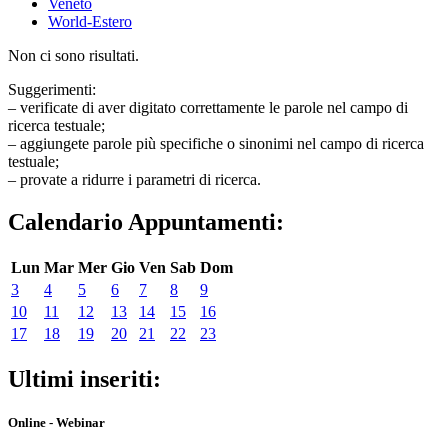
Veneto
World-Estero
Non ci sono risultati.
Suggerimenti:
– verificate di aver digitato correttamente le parole nel campo di
ricerca testuale;
– aggiungete parole più specifiche o sinonimi nel campo di ricerca
testuale;
– provate a ridurre i parametri di ricerca.
Calendario Appuntamenti:
Lun
Mar
Mer
Gio
Ven
Sab
Dom
3
4
5
6
7
8
9
10
11
12
13
14
15
16
17
18
19
20
21
22
23
Ultimi inseriti:
Online - Webinar