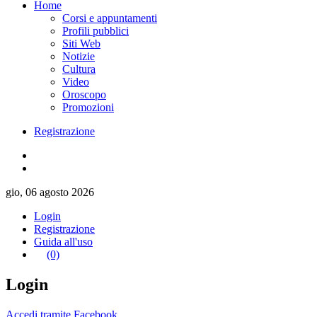
Home
Corsi e appuntamenti
Profili pubblici
Siti Web
Notizie
Cultura
Video
Oroscopo
Promozioni
Registrazione
gio, 06 agosto 2026
Login
Registrazione
Guida all'uso
(0)
Login
Accedi tramite Facebook