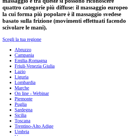
massaggio e tra queste si possono riconoscere
quattro categorie più diffuse: il massaggio europeo
la cui forma più popolare è il massaggio svedese
basato sulla frizione (movimenti effettuati facendo
scivolare le mani).
Scegli la tua regione
Abruzzo
Campania
Emilia-Romagna
Friuli-Venezia Giulia
Lazio
Liguria
Lombardia
Marche
On line - Webinar
Piemonte
Puglia
Sardegna
Sicilia
Toscana
Trentino-Alto Adige
Umbria